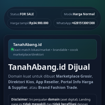
Status:
FOR SALE
Mode:
Harga Normal
Harga tampil:
Rp34.900.000
WhatsApp:
+6281513001300
TanahAbang.id
Exact-match lokasi/market • brandable • cocok
marketplace/direktori
TanahAbang.id Dijual
Domain kuat untuk dibuat
Marketplace Grosir
,
Direktori Kios
,
App Reseller
,
Portal Info Harga
& Supplier
, atau
Brand Fashion Trade
.
Disclaimer:
Ini penjualan
domain
(aset digital). Landing
page ini
tidak mewakili
dan
tidak berafiliasi
dengan