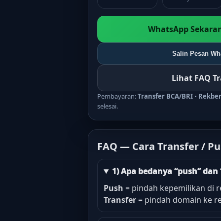
WhatsApp Sekaran
Salin Pesan Wha
Lihat FAQ T
Pembayaran:
Transfer BCA/BRI
•
Rekbe
selesai.
FAQ — Cara Transfer / P
1) Apa bedanya “push” dan 
Push
= pindah kepemilikan di r
Transfer
= pindah domain ke re