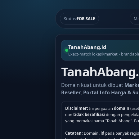
Status:
FOR SALE
Mo
TanahAbang.id
Exact-match lokasi/market • brandable
TanahAbang.i
Domain kuat untuk dibuat
Marke
Reseller
,
Portal Info Harga & Su
Disclaimer:
Ini penjualan
domain
(aset
dan
tidak berafiliasi
dengan pengelola p
yang memakai nama “Tanah Abang”. Buy
Catatan:
Domain
.id
pada banyak regi