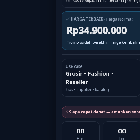
khusus (kebijakan bisa berbeda per-regis
✅
HARGA TERBAIK
(Harga Normal)
Rp34.900.000
Promo sudah berakhir. Harga kembali n
Use case
Grosir • Fashion •
Reseller
kios • supplier • katalog
⚡ Siapa cepat dapat — amankan seb
00
00
Hari
Jam