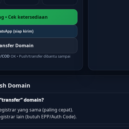
g • Cek ketersediaan
tsApp (siap kirim)
ransfer Domain
r/COD
OK • Push/transfer dibantu sampai
ush Domain
“transfer” domain?
egistrar yang sama (paling cepat).
gistrar lain (butuh EPP/Auth Code).