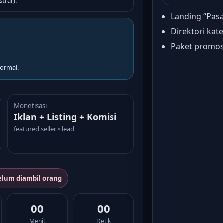
trar).
Landing “Pasa
Direktori kate
Paket promosi
ormal.
Monetisasi
Iklan + Listing + Komisi
featured seller • lead
elum diambil orang
00
00
Menit
Detik