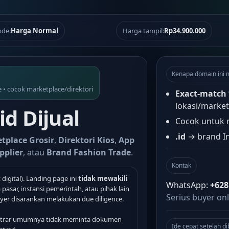
de:
Harga Normal
Harga tampil:
Rp34.900.000
Kenapa domain ini 
 • cocok marketplace/direktori
Exact-match
lokasi/market
d Dijual
Cocok untuk m
.id
→ brand In
tplace Grosir
,
Direktori Kios
,
App
pplier
, atau
Brand Fashion Trade
.
Kontak
 digital). Landing page ini
tidak mewakili
WhatsApp:
+628
asar, instansi pemerintah, atau pihak lain
Serius buyer onl
er disarankan melakukan due diligence.
strar umumnya tidak meminta dokumen
Ide cepat setelah di